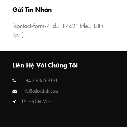
Gửi Tin Nhắn
[contact-form-7 id="1742" title="Liên
lạc"]
Liên Hệ Với Chúng Tôi
+ 84 3 9365 9191
info@culturafish.com
TP. Hồ Chí Minh