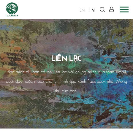
EN
VI
Skip
to
content
Liên Lạc
Bạn mình ơi, bạn có thể liên lạc với chúng mình qua form email
dưới đây hoặc inbox cho tụi mình qua kênh Facebook nhé. Mong
thư của bạn.