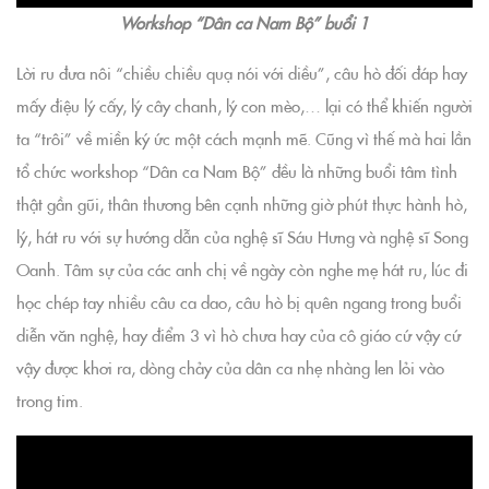
Workshop “Dân ca Nam Bộ” buổi 1
Lời ru đưa nôi “chiều chiều quạ nói với diều”, câu hò đối đáp hay
mấy điệu lý cấy, lý cây chanh, lý con mèo,… lại có thể khiến người
ta “trôi” về miền ký ức một cách mạnh mẽ. Cũng vì thế mà hai lần
tổ chức workshop “Dân ca Nam Bộ” đều là những buổi tâm tình
thật gần gũi, thân thương bên cạnh những giờ phút thực hành hò,
lý, hát ru với sự hướng dẫn của nghệ sĩ Sáu Hưng và nghệ sĩ Song
Oanh. Tâm sự của các anh chị về ngày còn nghe mẹ hát ru, lúc đi
học chép tay nhiều câu ca dao, câu hò bị quên ngang trong buổi
diễn văn nghệ, hay điểm 3 vì hò chưa hay của cô giáo cứ vậy cứ
vậy được khơi ra, dòng chảy của dân ca nhẹ nhàng len lỏi vào
trong tim.