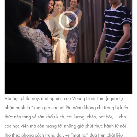
Với học phần này, nhà nghiên cứu Vương Hoài Lâm (người tự
nhận mình là “khán giả coi hát lâu năm) không chỉ trang bị kiến
thức nền tảng về sân khấu kịch, cải lương, chèo, hát bội,… cho
các học viên mà còn mang tới những giờ phút thực hành từ nói
thơ theo phong cách trung đại, vẽ “mặt nạ” dựa trên chất liệu