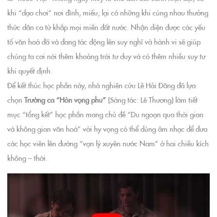
khi “dạo chơi” nơi đình, miếu; lại có những khi cùng nhau thưởng
thức dân ca từ khắp mọi miền đất nước. Nhận diện được các yếu
tố văn hoá đã và đang tác động lên suy nghĩ và hành vi sẽ giúp
chúng ta cơi nới thêm khoảng trời tư duy và có thêm nhiều suy tư
khi quyết định.
Để kết thúc học phần này, nhà nghiên cứu Lê Hải Đăng đã lựa
chọn
Trường ca “Hòn vọng phu”
(Sáng tác: Lê Thương) làm tiết
mục “tổng kết” học phần mang chủ đề “Du ngoạn qua thời gian
và không gian văn hoá” với hy vọng có thể dùng âm nhạc để đưa
các học viên lên đường “vạn lý xuyên nước Nam” ở hai chiều kích
không – thời.