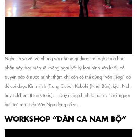
Nghe có vẻ vất vả nhưng với những gì được trải nghiệm ở học
phần này, học viên sẽ không ngại bất kỳ loại hình sân khấu cổ
truyền nào ở nước mình; thậm chí còn có thể dùng “vốn liếng” đó
để coi được Kinh kịch (Trung Quốc), Kabuki (Nhật Bản), kịch Noh,
hay Talchum (Hàn Quốc),… Đây cũng chính là hàm ý “biết người
biết ta” mà Hiếu Văn Ngư đang cổ vũ.
WORKSHOP “DÂN CA NAM BỘ”