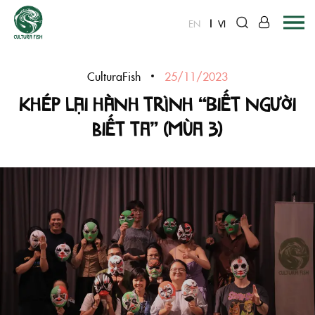
EN
VI
Skip
to
CulturaFish
25/11/2023
content
Khép lại hành trình “Biết người
biết ta” (Mùa 3)