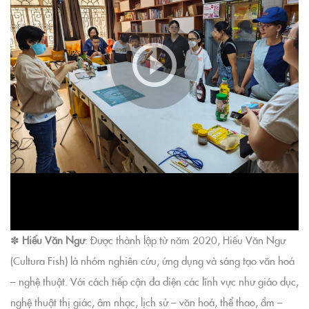
✽
Hiếu Văn Ngư
: Được thành lập từ năm 2020, Hiếu Văn Ngư
(Cultura Fish) là nhóm nghiên cứu, ứng dụng và sáng tạo văn hoá
– nghệ thuật. Với cách tiếp cận đa diện các lĩnh vực như giáo dục,
nghệ thuật thị giác, âm nhạc, lịch sử – văn hoá, thể thao, ẩm –