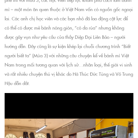
phê thì với mùa 3, các học viên tiếp tục khám phá cách làm bánh
mì – một món ăn quen thuộc ở Việt Nam vốn có nguồn gốc ngoại
lai. Các anh chị học viên và các bạn nhỏ đã lao động cật lực để
có thể có được mẻ bánh nóng giòn, “có da rùa” nhưng không
được gãy vụn như yêu cầu của thầy Diệp Đại Liên Bảo – người
hướng dẫn. Đây cũng là sự kiện khép lại chuỗi chương trình “Biết
người biết ta” (Mùa 3) với những câu chuyện kể về bánh mì Việt
Nam trong mối tương quan với lịch sử…nhân loại, thế giới vi sinh
và rất nhiều chuyện thú vị khác do Hà Thúc Đức Tùng và Võ Trung
Hậu dẫn dắt.