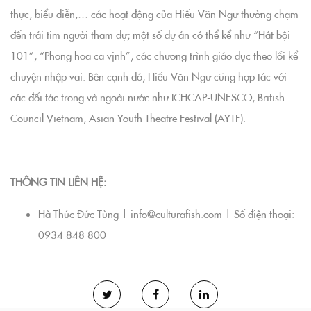
thực, biểu diễn,… các hoạt động của Hiếu Văn Ngư thường chạm
đến trái tim người tham dự; một số dự án có thể kể như “Hát bội
101”, “Phong hoa ca vịnh”, các chương trình giáo dục theo lối kể
chuyện nhập vai. Bên cạnh đó, Hiếu Văn Ngư cũng hợp tác với
các đối tác trong và ngoài nước như ICHCAP-UNESCO, British
Council Vietnam, Asian Youth Theatre Festival (AYTF).
———————————–
THÔNG TIN LIÊN HỆ:
Hà Thúc Đức Tùng | info@culturafish.com | Số điện thoại:
0934 848 800