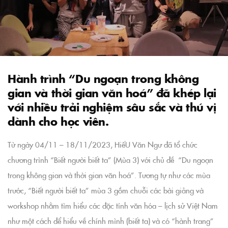
Hành trình “Du ngoạn trong không
gian và thời gian văn hoá” đã khép lại
với nhiều trải nghiệm sâu sắc và thú vị
dành cho học viên.
Từ ngày 04/11 – 18/11/2023, HiếU Văn Ngư đã tổ chức
chương trình “Biết người biết ta” (Mùa 3) với chủ đề “Du ngoạn
trong không gian và thời gian văn hoá”. Tương tự như các mùa
trước, “Biết người biết ta” mùa 3 gồm chuỗi các bài giảng và
workshop nhằm tìm hiểu các đặc tính văn hóa – lịch sử Việt Nam
như một cách để hiểu về chính mình (biết ta) và có “hành trang”