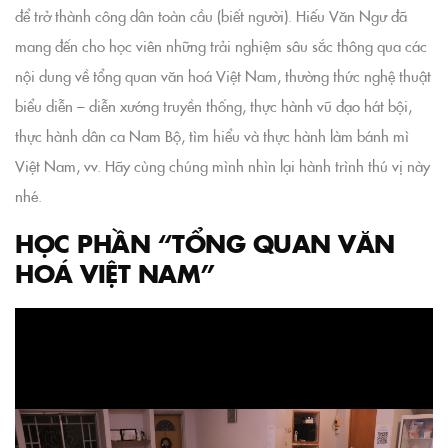
để trở thành công dân toàn cầu (biết người). Hiếu Văn Ngư đã
mang đến cho học viên những trải nghiệm sâu sắc thông qua các
nội dung về tổng quan văn hoá Việt Nam, thường thức nghệ thuật
biểu diễn – diễn xướng truyền thống, thực hành vũ đạo hát bội,
thực hành dân ca Nam Bộ, tìm hiểu và thực hành làm bánh mì
Việt Nam, vv. Hãy cùng chúng mình nhìn lại hành trình thú vị này
nhé.
HỌC PHẦN “TỔNG QUAN VĂN
HOÁ VIỆT NAM”