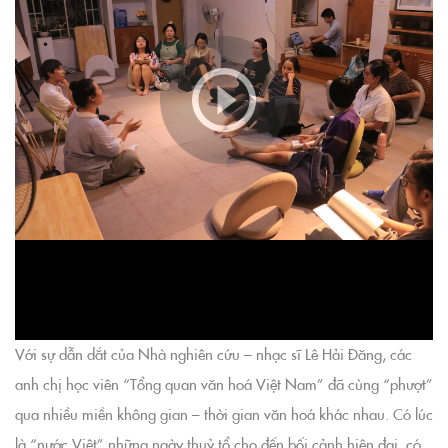
Với sự dẫn dắt của Nhà nghiên cứu – nhạc sĩ Lê Hải Đăng, các
anh chị học viên “Tổng quan văn hoá Việt Nam” đã cùng “phượt”
qua nhiều miền không gian – thời gian văn hoá khác nhau. Có lúc
là “nước Việt” những ngày thuỷ tổ cho đến bối cảnh hiện đại, có