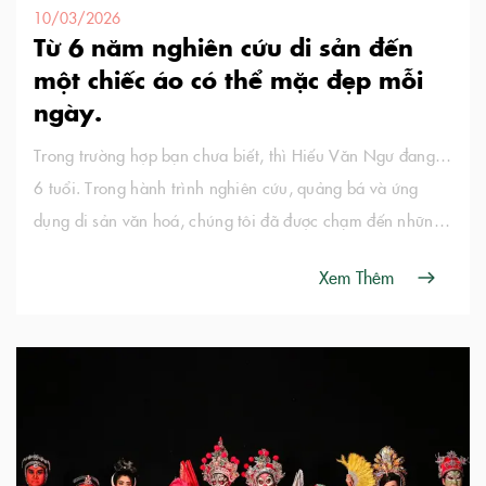
10/03/2026
Từ 6 năm nghiên cứu di sản đến
một chiếc áo có thể mặc đẹp mỗi
ngày.
Trong trường hợp bạn chưa biết, thì Hiếu Văn Ngư đang…
6 tuổi. Trong hành trình nghiên cứu, quảng bá và ứng
dụng di sản văn hoá, chúng tôi đã được chạm đến những
giá trị nhân văn và thẩm thấu sâu sắc, không chỉ vốn văn
Xem Thêm
hoá Việt Nam mà còn mở rộng sự học …