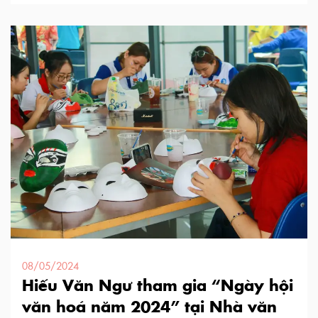
Nhà hát Nghệ thuật Hát Bội TP.HCM sẽ mang đến những
chương trình vừa cao nhã vừa giàu kiến thức cho khán
giả.
08/05/2024
Hiếu Văn Ngư tham gia “Ngày hội
văn hoá năm 2024” tại Nhà văn