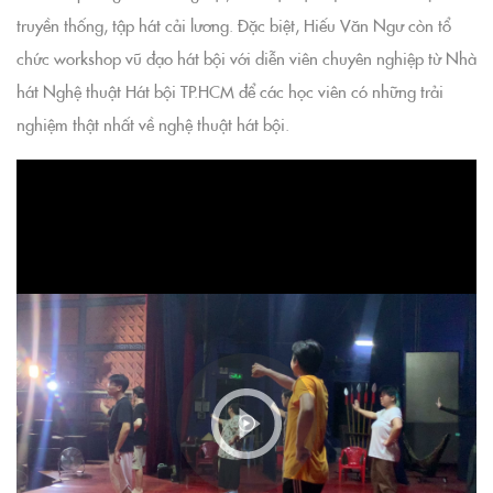
truyền thống, tập hát cải lương. Đặc biệt, Hiếu Văn Ngư còn tổ
chức workshop vũ đạo hát bội với diễn viên chuyên nghiệp từ Nhà
hát Nghệ thuật Hát bội TP.HCM để các học viên có những trải
nghiệm thật nhất về nghệ thuật hát bội.