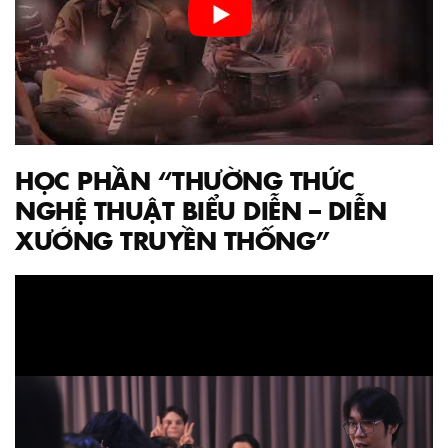
HỌC PHẦN “THƯỜNG THỨC
NGHỆ THUẬT BIỂU DIỄN – DIỄN
XƯỚNG TRUYỀN THỐNG”