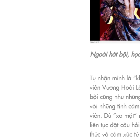
Ngoài hát bội, học
Tự nhận mình là “k
viên Vương Hoài Lâ
bội cũng như những 
với những tình cả
viên. Dù “xa mặt” 
liên tục đặt câu h
thức và cảm xúc từ