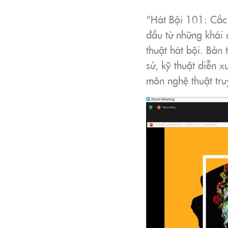
“Hát Bội 101: Cắc 
đầu từ những khái 
thuật hát bội. Bản 
sử, kỹ thuật diễn x
môn nghệ thuật tru