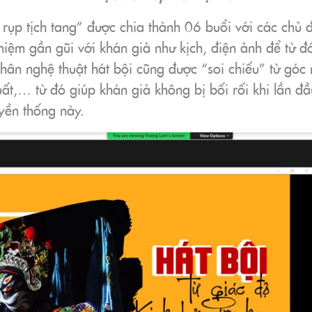
rụp tịch tang” được chia thành 06 buổi với các chủ 
niệm gần gũi với khán giả như kịch, điện ảnh để từ 
thân nghệ thuật hát bội cũng được “soi chiếu” từ góc n
uất,… từ đó giúp khán giả không bị bối rối khi lần đầ
yền thống này.