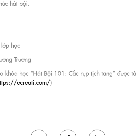
thức hát bội.
ừ lớp học
Dương Trương
 khóa học “Hát Bội 101: Cắc rụp tịch tang” được tài
ttps://ecreati.com/
)