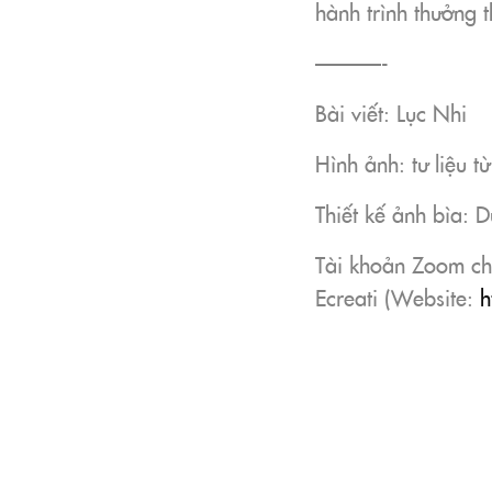
hành trình thưởng 
———-
Bài viết: Lục Nhi
Hình ảnh: tư liệu t
Thiết kế ảnh bìa: 
Tài khoản Zoom cho
Ecreati (Website:
h