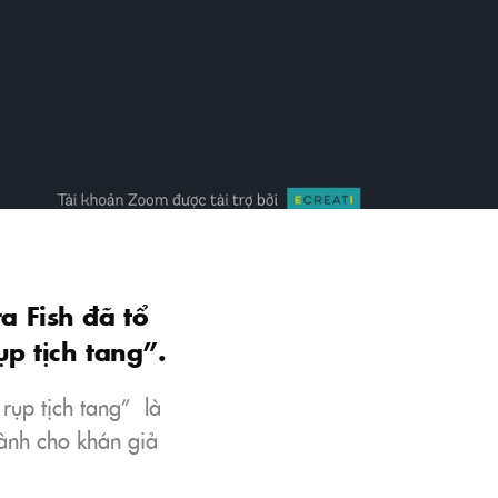
 Fish đã tổ
p tịch tang”.
rụp tịch tang” là
ành cho khán giả