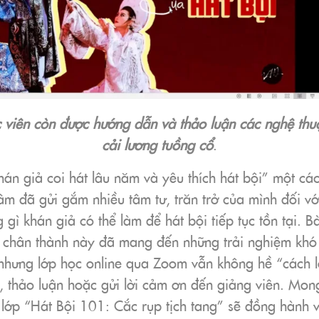
 viên còn được hướng dẫn và thảo luận các nghệ thuậ
cải lương tuồng cổ
.
hán giả coi hát lâu năm và yêu thích hát bội” một cá
m đã gửi gắm nhiều tâm tư, trăn trở của mình đối với
gì khán giả có thể làm để hát bội tiếp tục tồn tại. B
m chân thành này đã mang đến những trải nghiệm khó
nhưng lớp học online qua Zoom vẫn không hề “cách l
ỏi, thảo luận hoặc gửi lời cảm ơn đến giảng viên. Mo
 lớp “Hát Bội 101: Cắc rụp tịch tang” sẽ đồng hành v