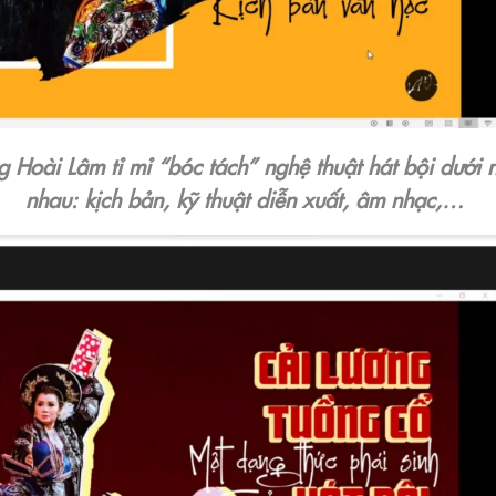
 Hoài Lâm tỉ mỉ “bóc tách” nghệ thuật hát bội dưới 
nhau: kịch bản, kỹ thuật diễn xuất, âm nhạc,…