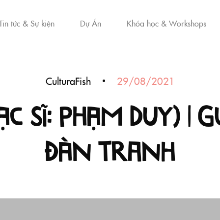
Tin tức & Sự kiện
Dự Án
Khóa học & Workshops
CulturaFish
29/08/2021
c sĩ: Phạm Duy) | G
đàn tranh