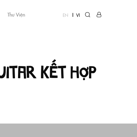
Thư Viện
EN
VI
uitar kết hợp