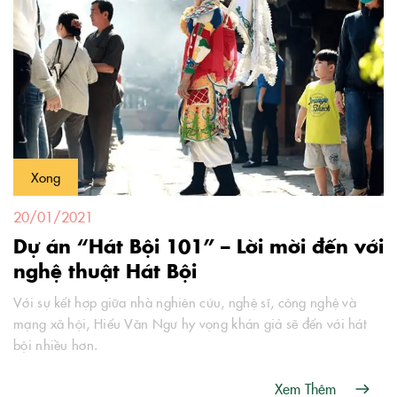
Xong
20/01/2021
Dự án “Hát Bội 101” – Lời mời đến với
nghệ thuật Hát Bội
Với sự kết hợp giữa nhà nghiên cứu, nghệ sĩ, công nghệ và
mạng xã hội, Hiếu Văn Ngư hy vọng khán giả sẽ đến với hát
bội nhiều hơn.
Xem Thêm