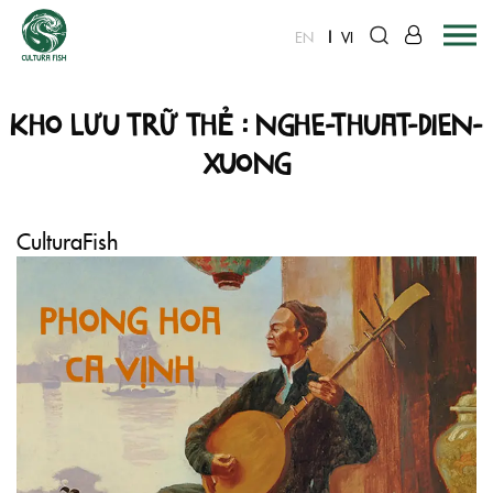
EN
VI
Skip
Kho lưu trữ thẻ : nghe-thuat-dien-
to
content
xuong
CulturaFish