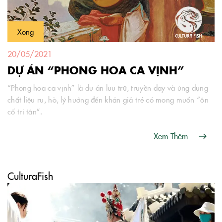
Xong
20/05/2021
DỰ ÁN “PHONG HOA CA VỊNH”
“Phong hoa ca vịnh” là dự án lưu trữ, truyền dạy và ứng dụng
chất liệu ru, hò, lý hướng đến khán giả trẻ có mong muốn “ôn
cố tri tân”.
Xem Thêm
CulturaFish